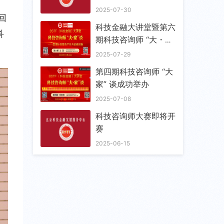
务中心战略与政策研究
2025-07-30
回
所共商合作共谋发展
科技金融大讲堂暨第六
科
期科技咨询师 “大・
家” 谈成功举办
2025-07-29
第四期科技咨询师 “大
家” 谈成功举办
2025-07-08
科技咨询师大赛即将开
赛
2025-06-15