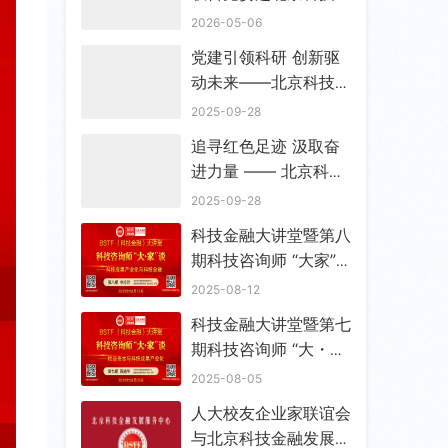
融发展服务中心走访调
2026-05-06
研 宣布成立流动党支
党建引领科研 创新驱
部
动未来——北京科技金
融发展服务中心党支部
2025-09-28
筹备工作会顺利召开
追寻红色足迹 汲取奋
进力量 —— 北京科技
金融发展服务中心筹备
2025-09-28
党支部赴香山双清别墅
科技金融大讲堂暨第八
开展主题教育参观学习
期科技咨询师 “大家”
活动
谈成功举办
2025-08-12
科技金融大讲堂暨第七
期科技咨询师 “大・
家” 谈成功举办
2025-08-05
人大校友企业家联谊会
与北京科技金融发展服