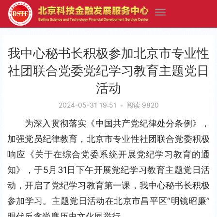
我中心秘书长积极参加北京市专业性
社团联合党委党纪学习教育主题党日
活动
2024-05-31 19:51
•
阅读 9820
为深入贯彻落实《中国共产党纪律处分条例》，
加强党员纪律教育，北京市专业性社团联合党委积极
响应《关于在综合党委系统开展党纪学习教育的通
知》，于5月31日下午开展党纪学习教育主题党日活
动，开启了党纪学习教育第一课，我中心秘书长积极
参加学习。主题党日活动在北京市昌平区“明镜昭廉”
明代反贪尚廉历史文化园举行。