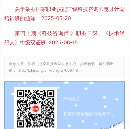
a
t
P
t
关于举办国家职业技能三级科技咨询师惠才计划
y
e
e
培训班的通知    2025-05-20
r
f
第四十期《科技咨询师 》职业二级、《技术经
u
纪人》中级双证班  2025-06-15
l
l
原创文章，作者：北京科技金融发展中心，如若转载，请注明出
s
处：http://bjkjjr.org.cn/dongtai/6087.html
c
r
e
扫码关注
e
n
北京科技金融发展服务中心