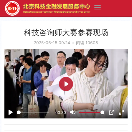
科技咨询师大赛参赛现场
2025-06-15 09:24
•
阅读 10608
P
l
a
00:30
y
P
M
P
E
l
u
I
n