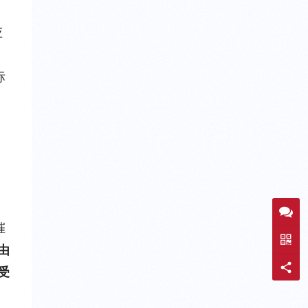
应
标
璀
由
受