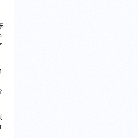
形
企
产
府
价
创
红