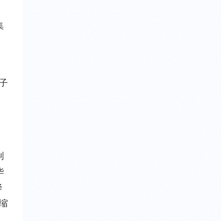
集
子
制
华
降
缩