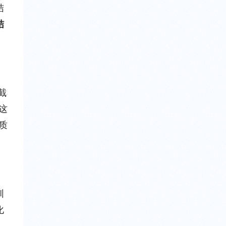
结
结
截
这
质
圳
化