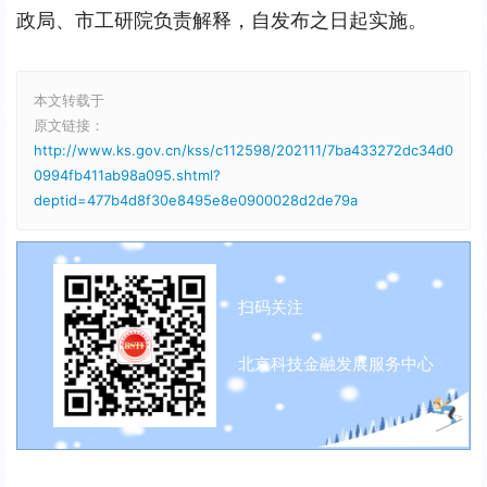
政局、市工研院负责解释，自发布之日起实施。
本文转载于
原文链接：
http://www.ks.gov.cn/kss/c112598/202111/7ba433272dc34d0
0994fb411ab98a095.shtml?
deptid=477b4d8f30e8495e8e0900028d2de79a
扫码关注
北京科技金融发展服务中心