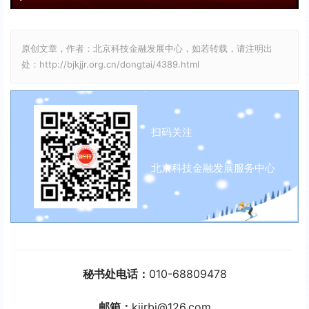
y
P
P
E
l
I
n
原创文章，作者：北京科技金融发展中心，如若转载，请注明出
a
P
t
处：http://bjkjjr.org.cn/dongtai/4389.html
y
e
r
f
扫码关注
u
l
北京科技金融发展服务中心
l
s
c
r
e
秘书处电话：
010-68809478
e
n
邮箱：
kjjrbj@126.com