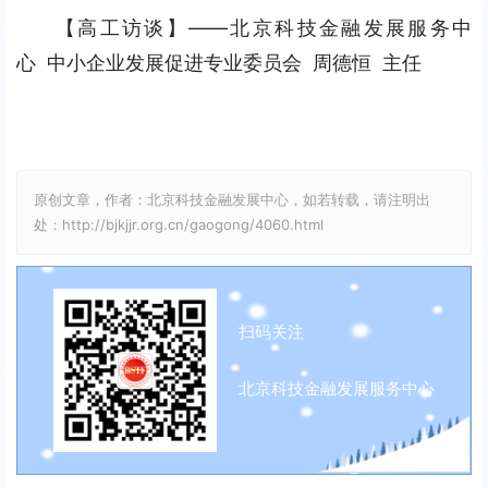
l
I
n
【高工访谈】——北京科技金融发展服务中
a
P
t
心  中小企业发展促进专业委员会  周德恒  主任
y
e
r
f
u
原创文章，作者：北京科技金融发展中心，如若转载，请注明出
l
处：http://bjkjjr.org.cn/gaogong/4060.html
l
s
c
扫码关注
r
e
北京科技金融发展服务中心
e
n