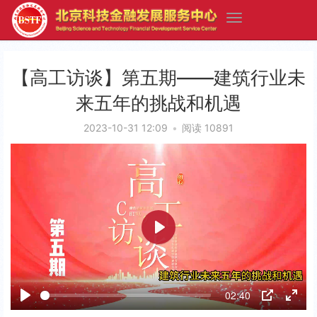
【高工访谈】第五期——建筑行业未
来五年的挑战和机遇
2023-10-31 12:09
•
阅读 10891
P
l
a
02:40
y
P
P
E